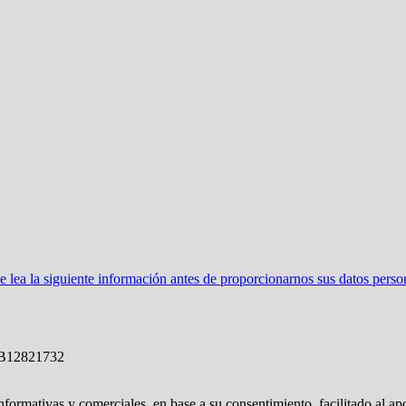
ea la siguiente información antes de proporcionarnos sus datos perso
 B12821732
nformativas y comerciales, en base a su consentimiento, facilitado al ap