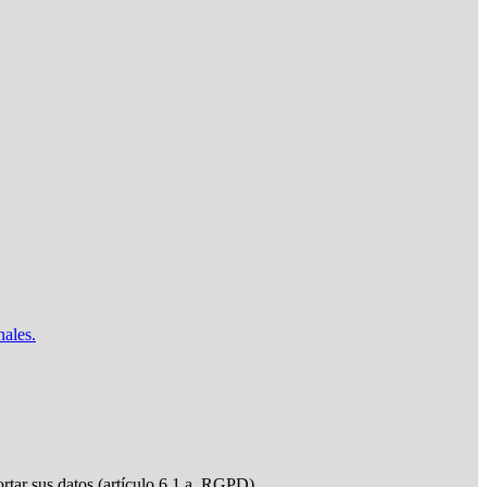
nales.
ortar sus datos (artículo 6.1.a, RGPD)