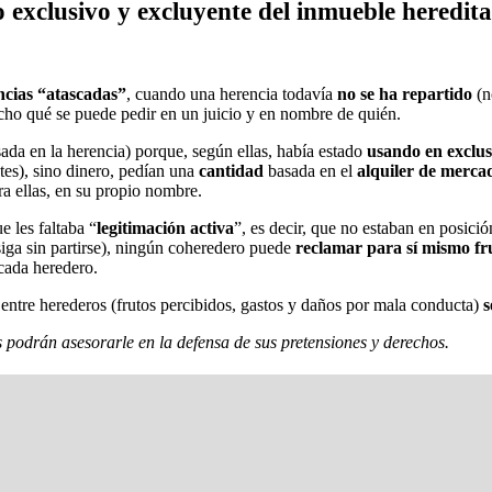
 exclusivo y excluyente del inmueble heredita
ncias “atascadas”
, cuando una herencia todavía
no se ha repartido
(n
cho qué se puede pedir en un juicio y en nombre de quién.
ada en la herencia) porque, según ellas, había estado
usando en exclus
ntes), sino dinero, pedían una
cantidad
basada en el
alquiler de merca
ra ellas, en su propio nombre.
ue les faltaba “
legitimación activa
”, es decir, que no estaban en posici
siga sin partirse), ningún coheredero puede
reclamar para sí mismo fr
 cada heredero.
entre herederos (frutos percibidos, gastos y daños por mala conducta)
s
s podrán asesorarle en la defensa de sus pretensiones y derechos.